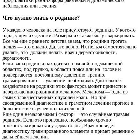
профилактики ранних форм рака кожи и динамического
наблюдения или лечения.
Что нужно знать о родинке?
У каждого человека на теле присутствуют родинки. У кого-то
одна, у других десятки. Размеры их также могут варьировать.
Все мы еще с раннего детства знаем, что родинки трогать
нельзя — это опасно. Да, это верно. Их нельзя самостоятельно
удалять, это должны делать врачи дерматоонкологи,
дерматологи.
Если ваша родинка находится в паховой, подмышечной
областях, под грудью, в области пояса или на голове и
подвергаются постоянному давлению, трению,
травмированию — удаление необходимо. Длительное
воздействие на родинки этих факторов может привести к
перерождению родинки в меланому. Меланома — одна из
самых злокачественных опухолей кожи. Но при
своевременной диагностике и грамотном лечении прогноз в
большинстве случаев положительный.
Еще один немаловажный фактор — это случайные травмы
родинок. Если это произошло, необходимо срочно
проконсультироваться у дерматолога, Врач проведет
диагностику травмированного элемента и примет решение о
дальнейшем лечении.